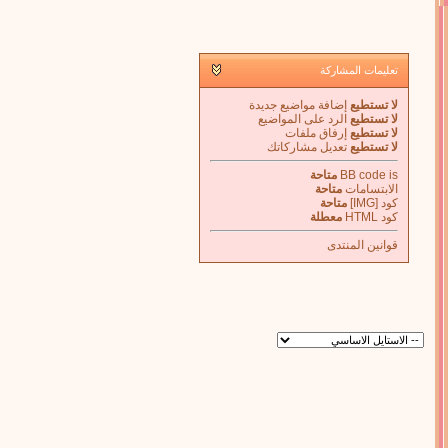
تعليمات المشاركة
لا تستطيع
إضافة مواضيع جديدة
لا تستطيع
الرد على المواضيع
لا تستطيع
إرفاق ملفات
لا تستطيع
تعديل مشاركاتك
is
BB code
متاحة
الابتسامات
متاحة
كود [IMG]
متاحة
كود HTML
معطلة
قوانين المنتدى