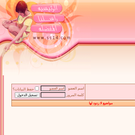
اسم العضو
حفظ البيانات؟
كلمة المرور
مواضيع لا ردود لها